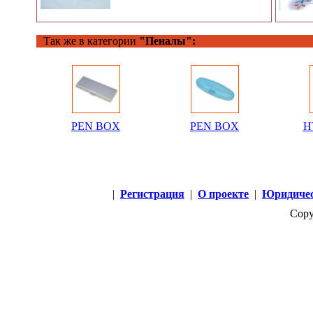
Так же в категории
"Пеналы":
PEN BOX
PEN BOX
HT
|
Регистрация
|
О проекте
|
Юридичес
Copy