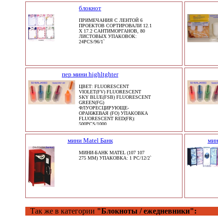
блокнот
ПРИМЕЧАНИЯ С ЛЕНТОЙ 6
ПРОЕКТОВ СОРТИРОВАЛИ 12.1
X 17.2 САНТИМОРГАНОВ, 80
ЛИСТОВЫХ УПАКОВОК:
24PCS/96/1`
пер мини highltghter
ЦВЕТ: FLUORESCENT
VIOLET(FV) FLUORESCENT
SKY BLUE(FSB) FLUORESCENT
GREEN(FG)
ФЛУОРЕСЦИРУЮЩЕ-
ОРАНЖЕВАЯ (FO) УПАКОВКА
FLUORESCENT RED(FR):
500PCS/1000
мини Matel Банк
мин
МИНИ-БАНК MATEL (107 107
275 ММ) УПАКОВКА: 1 PC/12/2`
Так же в категории
"Блокноты / ежедневники":