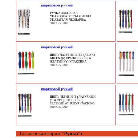
шариковой ручкой
РУЧКА ЗООПАРКА:
УПАКОВКА ЗЕБРЫ ЖИРАФА
УКАЗАТЕЛЯ ЛЕОПАРДА:
500PCS/1000
шариковой ручкой
ЦВЕТ: ЛАЗУРНЫЙ (SB) RED(R)
GREEN (G) ОРАНЖЕВЫЙ (O)
ЖЕЛТЫЙ (Y) УПАКОВКА:
500PCS/1000
шариковой ручкой
ЦВЕТ: ЧЕРНЫЙ (B) ЛАЗУРНЫЙ
(SB) ФИОЛЕТОВЫЙ (P)
ЗЕЛЕНЫЙ (G) RED(R) PACKING:
500PCS/1000
Так же в категории
"Ручки":