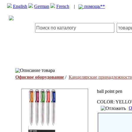
English
German
French
|
помощь**
Описание товара
Офисное оборудование
/
Канцелярские принадлежност
ball point pen
COLOR: YELLOW(
О