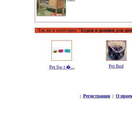
PAINT
Так же в категории
"Будки и домики для д
Pet Bed
Pet Sw t �...
|
Регистрация
|
О прое