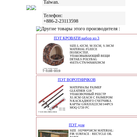
Taiwan.
Телефон:
+886-2-23113598
Другие товары этого производителя :
ПЭТ КРОВАТИ набор из 3
SIZE:L:42CM, M:35CM, S:30CM
MATERIAL:FLEECE
ПОЛИЭСТЕР,
УПАКОВЫВАЮЩИЙ ВЕЩИ
DETAILS:POLYBAG
4SETS/CTN/94X68X39CM
ПЭТ ВОРОТНИЧКОВ
МАТЕРИАЛЫ РАЗМЕР
GLEATHER G18 ``
УПАКОВОЧНЫЙ РЕЕСТР
X1.8CM GEACH С РАЗМЕРОМ
N-КАСКАДНОГО СЧЕТЧИКА
КАРТЫ G36X35X22CM/144PCS
MOQ G720 PC
ПЭТ дом
SIZE :102*80*58CM MATERIAL:
FIR SURFACE : RECYCLE OIL