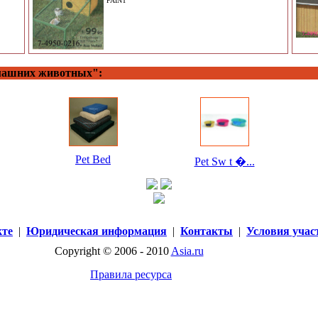
PAINT
омашних животных":
Pet Bed
Pet Sw t �...
кте
|
Юридическая информация
|
Контакты
|
Условия учас
Copyright © 2006 - 2010
Asia.ru
Правила ресурса