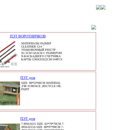
ПЭТ ВОРОТНИЧКОВ
МАТЕРИАЛЫ РАЗМЕР
GLEATHER G14 ``
УПАКОВОЧНЫЙ РЕЕСТР
X1.5CM GEACH С РАЗМЕРОМ
N-КАСКАДНОГО СЧЕТЧИКА
КАРТЫ G36X35X22CM/144PCS
ПЭТ дом
SIZE: 98*53*66CM MATERIAL
;FIR SURFACE ;RECYCLE OIL
PAINT
ПЭТ дом
7-4950-0215 SIZE :62*79*70CM 7-
4950-0215A SIZE :80*97*90CM 7-