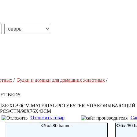
отных
/
Будки и домики для домашних животных
/
PET BEDS
SIZE:XL:90CM MATERIAL:POLYESTER УПАКОВЫВАЮЩИЙ
4PCS/CTN/90X76X43CM
Отложить товар
Са
336x280 banner
336x280 b