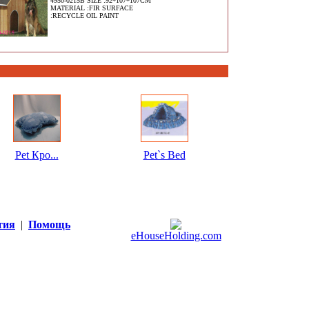
4950-0215B SIZE :92*107*107CM
MATERIAL :FIR SURFACE
:RECYCLE OIL PAINT
Pet Кро...
Pet`s Bed
тия
|
Помощь
eHouseHolding.com