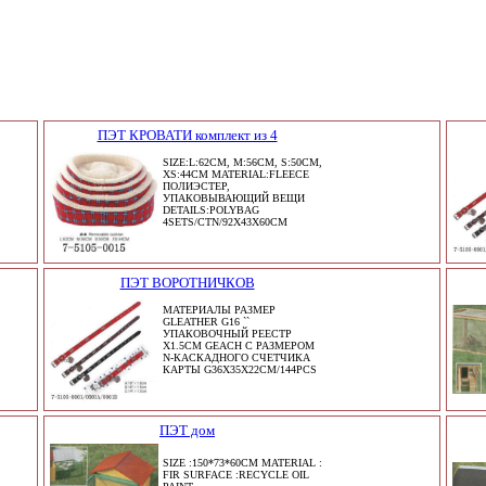
ПЭТ КРОВАТИ комплект из 4
SIZE:L:62CM, M:56CM, S:50CM,
XS:44CM MATERIAL:FLEECE
ПОЛИЭСТЕР,
УПАКОВЫВАЮЩИЙ ВЕЩИ
DETAILS:POLYBAG
4SETS/CTN/92X43X60CM
ПЭТ ВОРОТНИЧКОВ
МАТЕРИАЛЫ РАЗМЕР
GLEATHER G16 ``
УПАКОВОЧНЫЙ РЕЕСТР
X1.5CM GEACH С РАЗМЕРОМ
N-КАСКАДНОГО СЧЕТЧИКА
КАРТЫ G36X35X22CM/144PCS
ПЭТ дом
SIZE :150*73*60CM MATERIAL :
FIR SURFACE :RECYCLE OIL