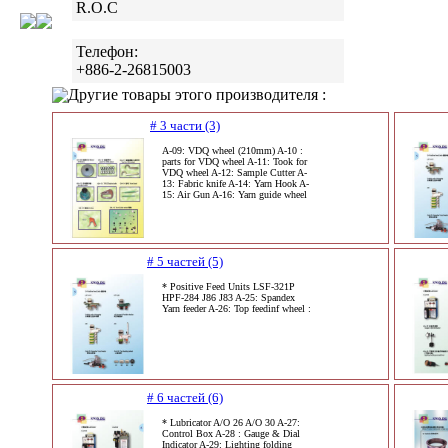
R.O.C
Телефон:
+886-2-26815003
Другие товары этого производителя :
# 3 части (3)
A-09: VDQ wheel (210mm) A-10 :
parts for VDQ wheel A-11: Took for
VDQ wheel A-12: Sample Cutter A-
13: Fabric knife A-14: Yarn Hook A-
15: Air Gun A-16: Yarn guide wheel
# 5 частей (5)
* Positive Feed Units LSF-321P
HPF-284 J86 J83 A-25: Spandex
Yarn feeder A-26: Top feedinf wheel :
# 6 частей (6)
* Lubricator A/O 26 A/O 30 A-27:
Control Box A-28 : Gauge & Dial
Indicator A-29: Lighting folding