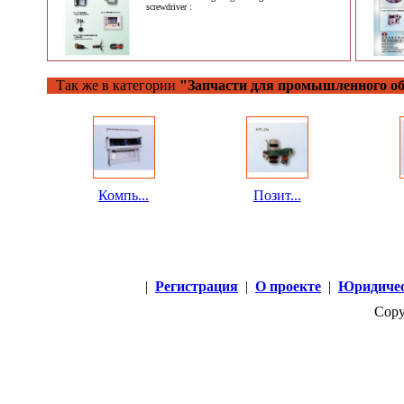
screwdriver :
Так же в категории
"Запчасти для промышленного об
Компь...
Позит...
|
Регистрация
|
О проекте
|
Юридичес
Copy