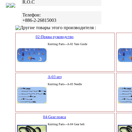
R.O.C
Телефон:
+886-2-26815003
Другие товары этого производителя :
02-Пряжа руководство
Knitting Parts---A-02 Yarn Guide
А-03 игл
Knitting Parts---A-03 Needle
04-Gear пояса
Knitting Parts---A-04 Gear belt