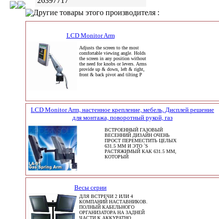
26397717
Другие товары этого производителя :
LCD Monitor Arm
Adjusts the screen to the most
comfortable viewing angle. Holds
the screen in any position without
the need for knobs or levers. Arms
provide up & down, left & right,
front & back pivot and tilting P
LCD Monitor Arm, настенное крепление, мебель, Дисплей решение
для монтажа, поворотный рукой, газ
ВСТРОЕННЫЙ ГАЗОВЫЙ
ВЕСЕННИЙ ДИЗАЙН ОЧЕНЬ
ПРОСТ ПЕРЕМЕСТИТЬ ЦЕЛЫХ
631.5 ММ И ЭТО `S
РАСТЯЖИМЫЙ КАК 631.5 ММ,
КОТОРЫЙ
Весы серии
ДЛЯ ВСТРЕЧИ 2 ИЛИ 4
КОМПАНИЙ НАСТАВНИКОВ.
ПОЛНЫЙ КАБЕЛЬНОГО
ОРГАНИЗАТОРА НА ЗАДНЕЙ
ЧАСТИ К АККУРАТНО