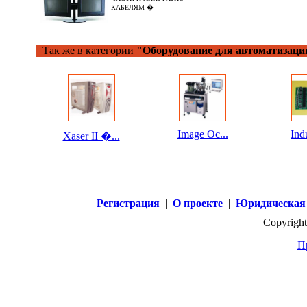
КАБЕЛЯМ �
Так же в категории
"Оборудование для автоматизаци
Image Ос...
Indu
Xaser II �...
|
Регистрация
|
О проекте
|
Юридическая
Copyright
П