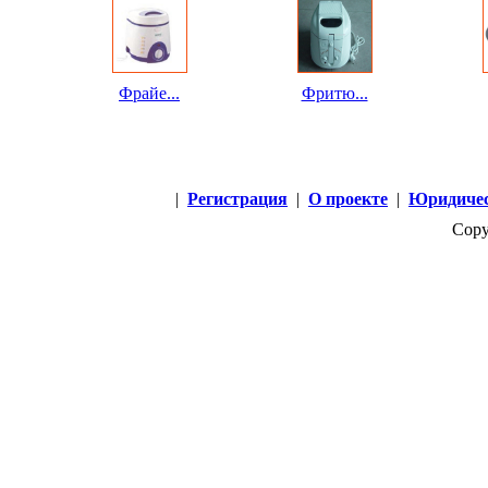
Фрайе...
Фритю...
|
Регистрация
|
О проекте
|
Юридичес
Copy