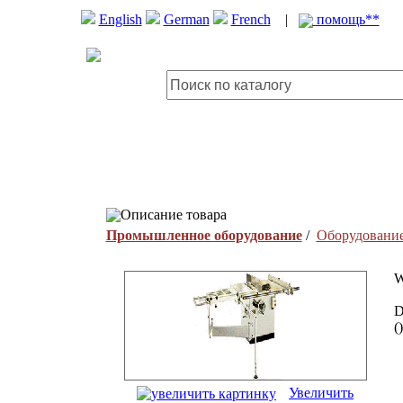
English
German
French
|
помощь**
Описание товара
Промышленное оборудование
/
Оборудовани
W
D
(
Увеличить