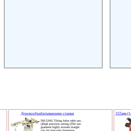
Деревообрабатывающие станки
355мм (1
DH-22045 Tilting Arbor table saw.
()High precision cutting.()The saw
guarantee highly accurate straight
cuts for long-year ()operation