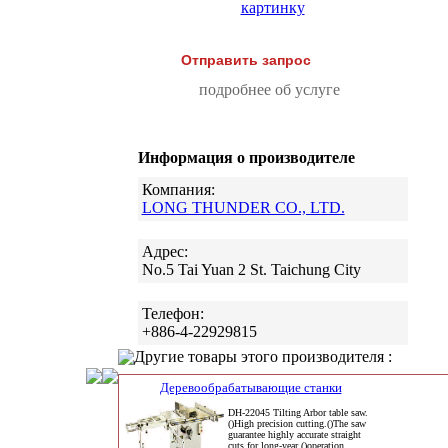
картинку
Отправить запрос
подробнее об услуге
Информация о производителе
Компания:
LONG THUNDER CO., LTD.
Адрес:
No.5 Tai Yuan 2 St. Taichung City
Телефон:
+886-4-22929815
Другие товары этого производителя :
Деревообрабатывающие станки
DH-22045 Tilting Arbor table saw.
()High precision cutting.()The saw
guarantee highly accurate straight
cuts for long-year ()operation