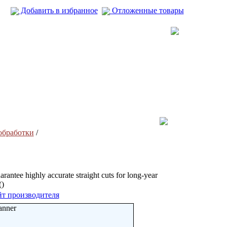
Добавить в избранное
Отложенные товары
обработки
/
antee highly accurate straight cuts for long-year
()
т производителя
anner