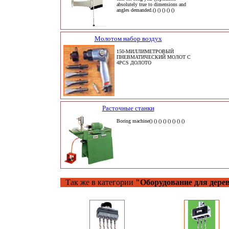
absolutely true to dimensions and
angles demanded.() () () () ()
Молотом набор воздух
150-МИЛЛИМЕТРОВЫЙ
ПНЕВМАТИЧЕСКИЙ МОЛОТ С
4PCS ДОЛОТО
Расточные станки
Boring machine() () () () () () () ()
Так же в категории
"Оборудование для дере