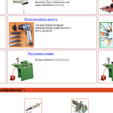
absolutely true to dimensions and
angles demanded.() () () () ()
Молотом набор воздух
150-МИЛЛИМЕТРОВЫЙ
ПНЕВМАТИЧЕСКИЙ МОЛОТ С
4PCS ДОЛОТО
Расточные станки
Boring machine() () () () () () () ()
вообработки":