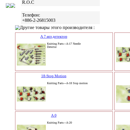
R.O.C
Телефон:
+886-2-26815003
Другие товары этого производителя :
А 7 игл детектор
Knitting Parts---A-17 Needle
Detector
18-Stop Motion
Knitting Parts---A-18 Stop motion
А 0
Knitting Parts---A-20