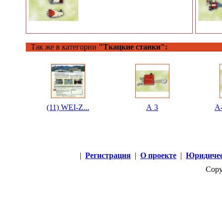
Так же в категории
"Ткацкие станки":
(11) WEI-Z...
А 3
А-
|
Регистрация
|
О проекте
|
Юридичес
Copy