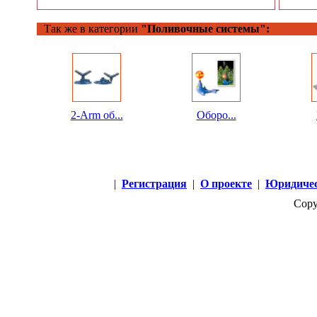
Так же в категории
"Поливочные системы":
2-Arm об...
Оборо...
|
Регистрация
|
О проекте
|
Юридичес
Copy